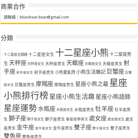
商業合作
請聯絡：
bluesbear.bear@gmail.com
分類
十二星座小熊
十二星座女生
十二星座男
十二星座主題趣
天秤座
天蠍座
射
生
天秤座男生
天蠍座男生
天秤座女生
天蠍座女生
手座
巨蟹座
小熊生活雜記
射手座男生
小熊愛亂問
射手座女生
巨蟹
星座
摩羯座
星座小熊之最
巨蟹座男生
摩羯座男生
座女生
小熊排行榜
星座小熊生活趣
星座小熊語錄
星座運勢
水瓶座
牡羊座
水瓶座男生
牡羊座男
水瓶座女生
獅子座
處女座
生
獅子座男生
處女
看星座學英文
獅子座女生
處女座女生
金牛座
雙子座
座男生
金牛座男生
雙子座男生
金牛座女生
雙子座女生
雙魚座
雙魚座男生