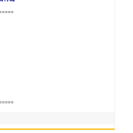
=====
=====