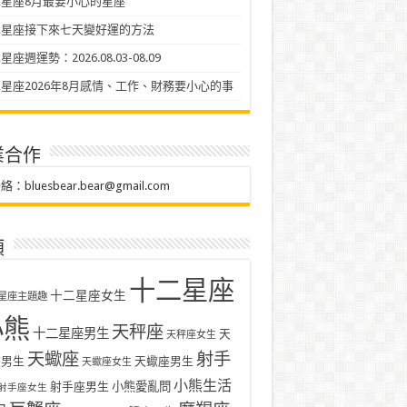
星座8月最要小心的星座
二星座接下來七天變好運的方法
座週運勢：2026.08.03-08.09
星座2026年8月感情、工作、財務要小心的事
業合作
聯絡：
bluesbear.bear@gmail.com
類
十二星座
十二星座女生
星座主題趣
小熊
天秤座
十二星座男生
天
天秤座女生
天蠍座
射手
座男生
天蠍座男生
天蠍座女生
小熊生活
射手座男生
小熊愛亂問
射手座女生