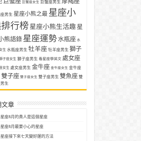
巨蟹座
摩羯座
記
巨蟹座男生
巨蟹座女生
星座小
星座小熊之最
羯座男生
熊排行榜
星座小熊生活趣
星
星座運勢
小熊語錄
水瓶座
水
牡羊座
獅子
水瓶座男生
牡羊座男生
女生
處女座
獅子座男生
看星座學英文
獅子座女生
金牛座
處女座男生
金牛座
座女生
金牛座女生
雙子座
雙魚座
生
雙子座男生
雙
雙子座女生
座男生
期文章
星座8月的貴人是這個星座
星座8月最要小心的星座
二星座接下來七天變好運的方法