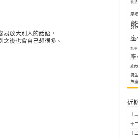
雜
摩
容易放大別人的話語，
座
到之後也會自己想很多。
瓶座
座
處女
男
魚
近
十二
十二
十