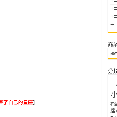
十二
十
十二星
十二
商
請
分
十二
害了自己的星座
】
秤
座