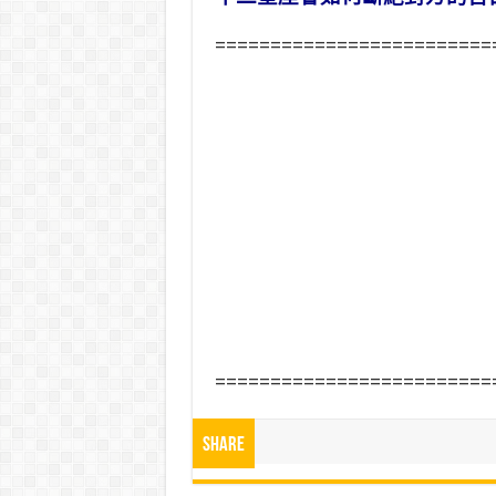
=========================
=========================
Share