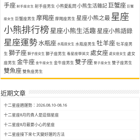
手座
巨蟹座
小熊生活雜記
射手座男生
小熊愛亂問
射手座女生
巨蟹
星座
摩羯座
星座小熊之最
巨蟹座男生
摩羯座男生
座女生
小熊排行榜
星座小熊生活趣
星座小熊語錄
星座運勢
水瓶座
牡羊座
水瓶座男生
牡羊座男
水瓶座女生
獅子座
處女座
生
獅子座男生
處女
看星座學英文
獅子座女生
處女座女生
金牛座
雙子座
座男生
金牛座男生
雙子座男生
金牛座女生
雙子座女生
雙魚座
雙魚座男生
近期文章
十二星座週運勢：2026.08.10-08.16
十二星座8月的貴人是這個星座
十二星座8月最要小心的星座
十二星座接下來七天變好運的方法