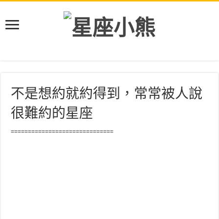
不是想約就約得到，常常被人說
很難約的星座
==============================