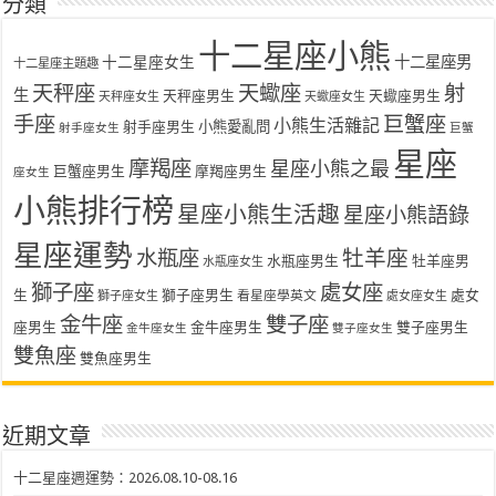
分類
十二星座小熊
十二星座女生
十二星座男
十二星座主題趣
天秤座
天蠍座
射
生
天秤座男生
天蠍座男生
天秤座女生
天蠍座女生
手座
巨蟹座
小熊生活雜記
射手座男生
小熊愛亂問
射手座女生
巨蟹
星座
摩羯座
星座小熊之最
巨蟹座男生
摩羯座男生
座女生
小熊排行榜
星座小熊生活趣
星座小熊語錄
星座運勢
水瓶座
牡羊座
水瓶座男生
牡羊座男
水瓶座女生
獅子座
處女座
生
獅子座男生
處女
看星座學英文
獅子座女生
處女座女生
金牛座
雙子座
座男生
金牛座男生
雙子座男生
金牛座女生
雙子座女生
雙魚座
雙魚座男生
近期文章
十二星座週運勢：2026.08.10-08.16