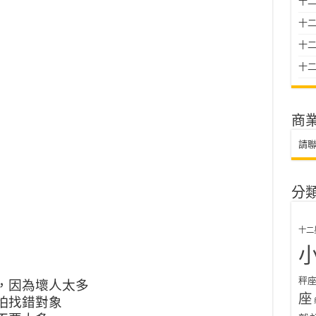
十二
十
十二星
十二
商
請
分
十二
）
秤
，因為壞人太多
座
怕找錯對象