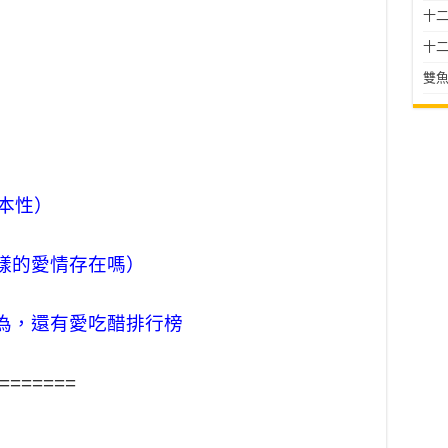
十二星
十二
雙魚
本性）
樣的愛情存在嗎）
為，還有愛吃醋排行榜
=======