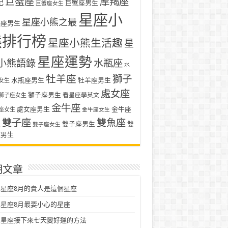
巨蟹座
摩羯座
記
巨蟹座男生
巨蟹座女生
星座小
星座小熊之最
羯座男生
熊排行榜
星座小熊生活趣
星
星座運勢
小熊語錄
水瓶座
水
牡羊座
獅子
水瓶座男生
牡羊座男生
女生
處女座
獅子座男生
看星座學英文
獅子座女生
金牛座
處女座男生
金牛座
座女生
金牛座女生
雙子座
雙魚座
生
雙子座男生
雙
雙子座女生
座男生
期文章
星座8月的貴人是這個星座
星座8月最要小心的星座
二星座接下來七天變好運的方法