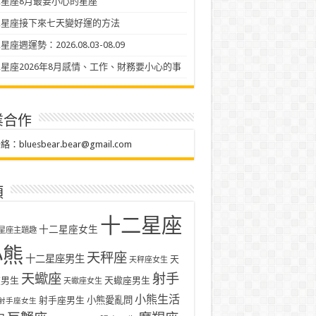
星座8月最要小心的星座
二星座接下來七天變好運的方法
座週運勢：2026.08.03-08.09
星座2026年8月感情、工作、財務要小心的事
業合作
聯絡：
bluesbear.bear@gmail.com
類
十二星座
十二星座女生
星座主題趣
小熊
天秤座
十二星座男生
天
天秤座女生
天蠍座
射手
座男生
天蠍座男生
天蠍座女生
小熊生活
射手座男生
小熊愛亂問
射手座女生