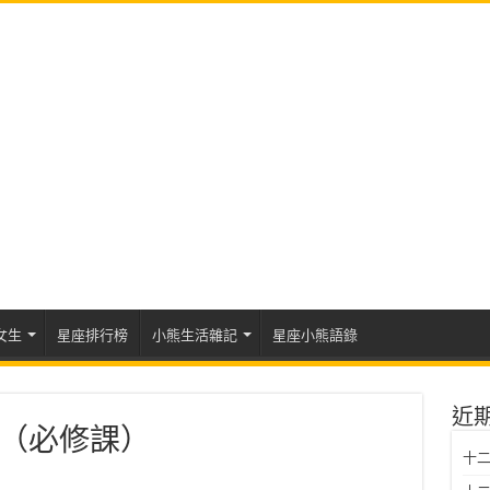
女生
星座排行榜
小熊生活雜記
星座小熊語錄
近
（必修課）
十二