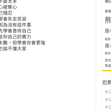
不要太多
雜
心被奪心
摩
己殘忍
那會失去笑容
因為沒有這件事
座
先學會善待自己
信你自己的實力
瓶座
太難，但學會你會更強
座
也搞不懂大家
處女
男
魚
近
十二
十二
十