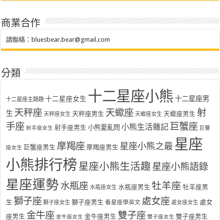
商業合作
請聯絡：
bluesbear.bear@gmail.com
分類
十二星座小熊
十二星座女生
十二星座男
十二星座主題趣
天秤座
天蠍座
射
生
天秤座男生
天蠍座男生
天秤座女生
天蠍座女生
手座
巨蟹座
小熊生活雜記
射手座男生
小熊愛亂問
射手座女生
巨蟹
星座
摩羯座
星座小熊之最
巨蟹座男生
摩羯座男生
座女生
小熊排行榜
星座小熊生活趣
星座小熊語錄
星座運勢
水瓶座
牡羊座
水瓶座男生
牡羊座男
水瓶座女生
獅子座
處女座
生
獅子座男生
處女
看星座學英文
獅子座女生
處女座女生
金牛座
雙子座
座男生
金牛座男生
雙子座男生
金牛座女生
雙子座女生