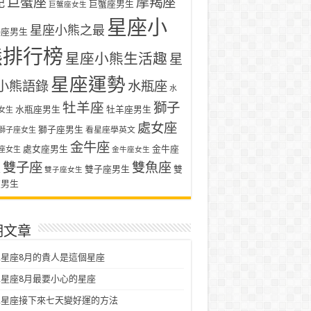
巨蟹座
摩羯座
記
巨蟹座男生
巨蟹座女生
星座小
星座小熊之最
羯座男生
熊排行榜
星座小熊生活趣
星
星座運勢
小熊語錄
水瓶座
水
牡羊座
獅子
水瓶座男生
牡羊座男生
女生
處女座
獅子座男生
看星座學英文
獅子座女生
金牛座
處女座男生
金牛座
座女生
金牛座女生
雙子座
雙魚座
生
雙子座男生
雙
雙子座女生
座男生
期文章
星座8月的貴人是這個星座
星座8月最要小心的星座
二星座接下來七天變好運的方法