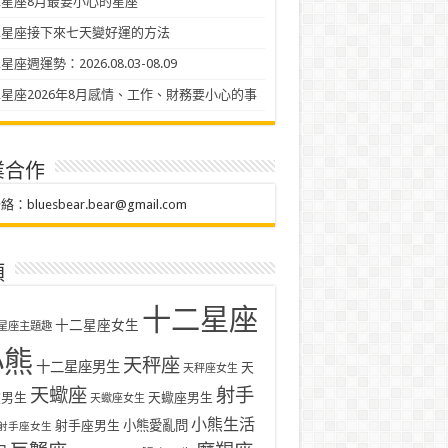
星座8月最要小心的星座
二星座接下來七天變好運的方法
座週運勢：2026.08.03-08.09
星座2026年8月感情、工作、財務要小心的事
業合作
聯絡：
bluesbear.bear@gmail.com
類
十二星座
十二星座女生
星座主題趣
小熊
天秤座
十二星座男生
天
天秤座女生
天蠍座
射手
座男生
天蠍座男生
天蠍座女生
小熊生活
射手座男生
小熊愛亂問
射手座女生