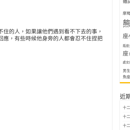
雜
摩
不住的人，如果讓他們遇到看不下去的事，
座
回應，有些時候他身旁的人都會忍不住捏把
瓶座
座
處女
男
魚
近
十二
十二
十