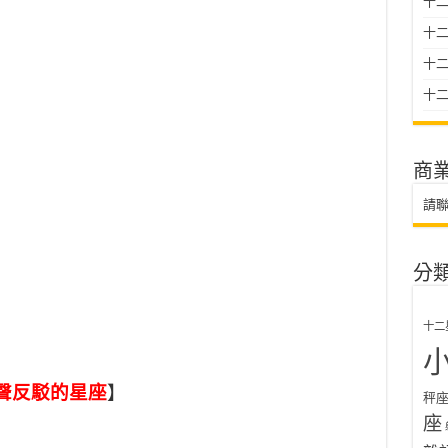
十二
十
十二星
十二
商
請
分
十二
聲反駁的星座
】
秤
座