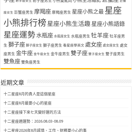
小熊生活雜記
射手座男生
小熊愛亂問
射手座女生
巨蟹
星座
摩羯座
星座小熊之最
巨蟹座男生
摩羯座男生
座女生
小熊排行榜
星座小熊生活趣
星座小熊語錄
星座運勢
水瓶座
牡羊座
水瓶座男生
牡羊座男
水瓶座女生
獅子座
處女座
生
獅子座男生
處女
看星座學英文
獅子座女生
處女座女生
金牛座
雙子座
座男生
金牛座男生
雙子座男生
金牛座女生
雙子座女生
雙魚座
雙魚座男生
近期文章
十二星座8月的貴人是這個星座
十二星座8月最要小心的星座
十二星座接下來七天變好運的方法
十二星座週運勢：2026.08.03-08.09
十二星座2026年8月感情、工作、財務要小心的事