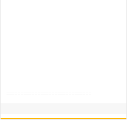
==============================