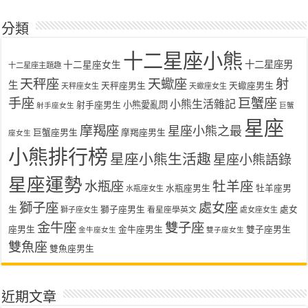
分類
十二星座小熊
十二星座女生
十二星座男
十二星座主題趣
天秤座
天蠍座
射
生
天秤座男生
天蠍座男生
天秤座女生
天蠍座女生
手座
巨蟹座
小熊生活雜記
射手座男生
小熊愛亂問
射手座女生
巨蟹
星座
摩羯座
星座小熊之最
巨蟹座男生
摩羯座男生
座女生
小熊排行榜
星座小熊生活趣
星座小熊語錄
星座運勢
水瓶座
牡羊座
水瓶座男生
牡羊座男
水瓶座女生
獅子座
處女座
生
獅子座男生
處女
看星座學英文
獅子座女生
處女座女生
金牛座
雙子座
座男生
金牛座男生
雙子座男生
金牛座女生
雙子座女生
雙魚座
雙魚座男生
近期文章