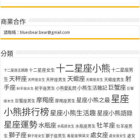
商業合作
請聯絡：
bluesbear.bear@gmail.com
分類
十二星座小熊
十二星座女生
十二星座男
十二星座主題趣
天秤座
天蠍座
射
生
天秤座男生
天蠍座男生
天秤座女生
天蠍座女生
手座
巨蟹座
小熊生活雜記
射手座男生
小熊愛亂問
射手座女生
巨蟹
星座
摩羯座
星座小熊之最
巨蟹座男生
摩羯座男生
座女生
小熊排行榜
星座小熊生活趣
星座小熊語錄
星座運勢
水瓶座
牡羊座
水瓶座男生
牡羊座男
水瓶座女生
獅子座
處女座
生
獅子座男生
處女
看星座學英文
獅子座女生
處女座女生