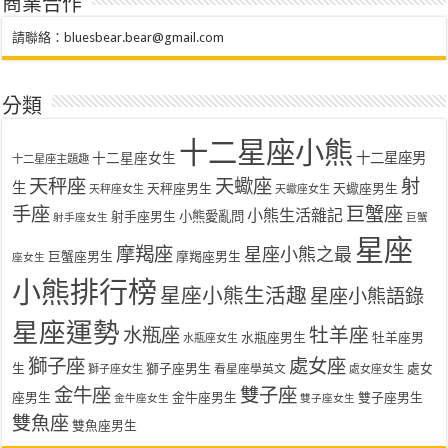
商業合作
請聯絡：
bluesbear.bear@gmail.com
分類
十二星座小熊
十二星座女生
十二星座男
十二星座主題趣
天秤座
天蠍座
射
生
天秤座男生
天蠍座男生
天秤座女生
天蠍座女生
手座
巨蟹座
小熊生活雜記
射手座男生
小熊愛亂問
射手座女生
巨蟹
星座
摩羯座
星座小熊之最
巨蟹座男生
摩羯座男生
座女生
小熊排行榜
星座小熊生活趣
星座小熊語錄
星座運勢
水瓶座
牡羊座
水瓶座男生
牡羊座男
水瓶座女生
獅子座
處女座
生
獅子座男生
處女
看星座學英文
獅子座女生
處女座女生
金牛座
雙子座
座男生
金牛座男生
雙子座男生
金牛座女生
雙子座女生
雙魚座
雙魚座男生