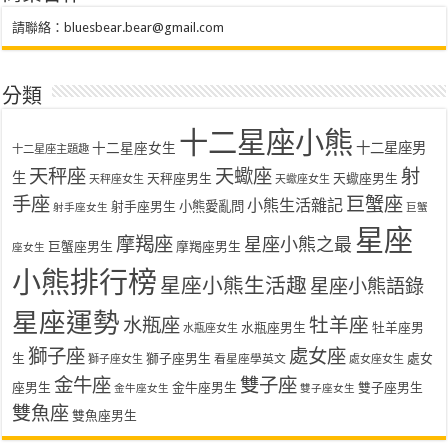
請聯絡：
bluesbear.bear@gmail.com
分類
十二星座小熊
十二星座女生
十二星座男
十二星座主題趣
天秤座
天蠍座
射
生
天秤座男生
天蠍座男生
天秤座女生
天蠍座女生
手座
巨蟹座
小熊生活雜記
射手座男生
小熊愛亂問
射手座女生
巨蟹
星座
摩羯座
星座小熊之最
巨蟹座男生
摩羯座男生
座女生
小熊排行榜
星座小熊生活趣
星座小熊語錄
星座運勢
水瓶座
牡羊座
水瓶座男生
牡羊座男
水瓶座女生
獅子座
處女座
生
獅子座男生
處女
看星座學英文
獅子座女生
處女座女生
金牛座
雙子座
座男生
金牛座男生
雙子座男生
金牛座女生
雙子座女生
雙魚座
雙魚座男生