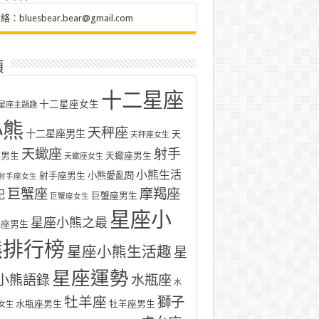
聯絡：
bluesbear.bear@gmail.com
類
十二星座
十二星座女生
星座主題趣
小熊
天秤座
十二星座男生
天
天秤座女生
天蠍座
射手
座男生
天蠍座男生
天蠍座女生
小熊生活
射手座男生
小熊愛亂問
射手座女生
巨蟹座
摩羯座
記
巨蟹座男生
巨蟹座女生
星座小
星座小熊之最
羯座男生
熊排行榜
星座小熊生活趣
星
星座運勢
小熊語錄
水瓶座
水
牡羊座
獅子
水瓶座男生
牡羊座男生
女生