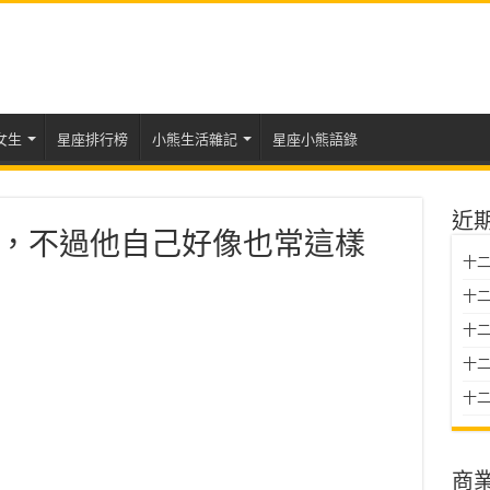
女生
星座排行榜
小熊生活雜記
星座小熊語錄
近
，不過他自己好像也常這樣
十二
十二
十
十二星
十二
商