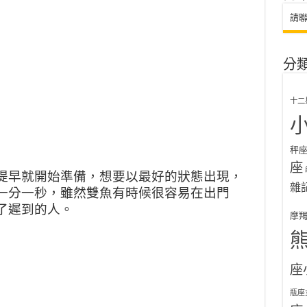
請
分
十二
秤
座
提早就開始準備，想要以最好的狀態出現，
雜
一分一秒，雖然雙魚有時候很容易在出門
了遲到的人。
摩
座
瓶座