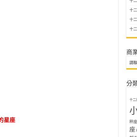
十二
十
十二星
十二
商
請
分
十二
的星座
秤
座