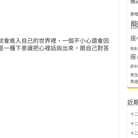
雜
摩
座
就會進入自己的世界裡，
一個不小心還會因
是一種下意識把心裡話說出來，
跟自己對答
瓶座
座
處女
男
魚
近
十二
十二
十