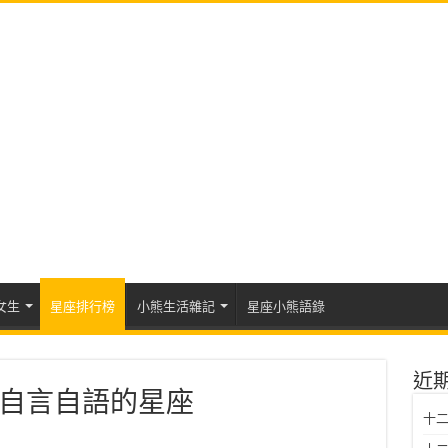
女生
星座排行榜
小熊生活雜記
星座小熊語錄
近
自言自語的星座
十二