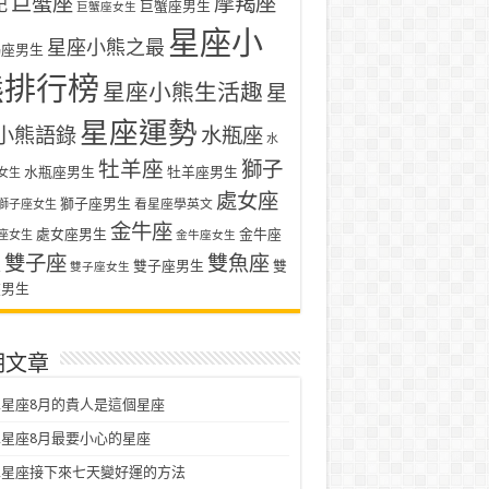
巨蟹座
摩羯座
記
巨蟹座男生
巨蟹座女生
星座小
星座小熊之最
羯座男生
熊排行榜
星座小熊生活趣
星
星座運勢
小熊語錄
水瓶座
水
牡羊座
獅子
水瓶座男生
牡羊座男生
女生
處女座
獅子座男生
看星座學英文
獅子座女生
金牛座
處女座男生
金牛座
座女生
金牛座女生
雙子座
雙魚座
生
雙子座男生
雙
雙子座女生
座男生
期文章
星座8月的貴人是這個星座
星座8月最要小心的星座
二星座接下來七天變好運的方法