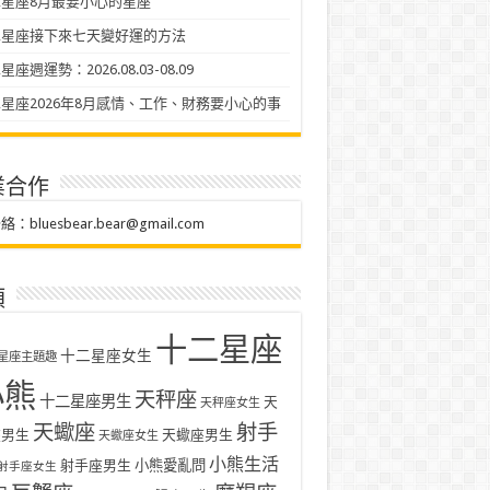
星座8月最要小心的星座
二星座接下來七天變好運的方法
座週運勢：2026.08.03-08.09
星座2026年8月感情、工作、財務要小心的事
業合作
聯絡：
bluesbear.bear@gmail.com
類
十二星座
十二星座女生
星座主題趣
小熊
天秤座
十二星座男生
天
天秤座女生
天蠍座
射手
座男生
天蠍座男生
天蠍座女生
小熊生活
射手座男生
小熊愛亂問
射手座女生