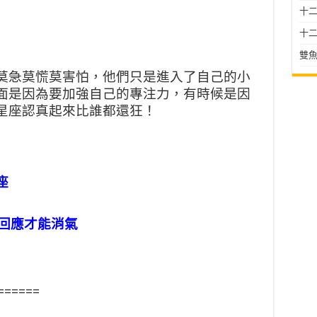
十二星
十二
雙魚
莫急莫慌莫害怕，
他們只是進入了自己的小
面是因為要加強自己的專注力，有時候是因
星座認真起來比誰都還狂！
座
的回應才能消氣
======