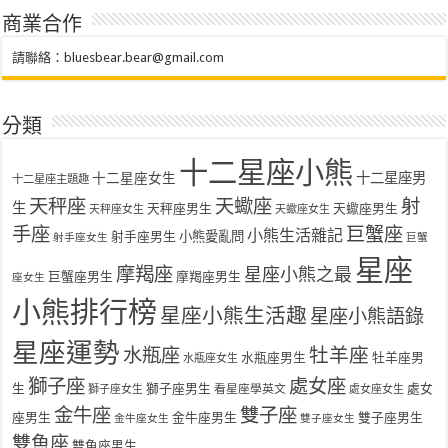
商業合作
請聯絡：
bluesbear.bear@gmail.com
分類
十二星座小熊
十二星座女生
十二星座男
十二星座主題趣
天秤座
天蠍座
射
生
天秤座男生
天蠍座男生
天秤座女生
天蠍座女生
手座
巨蟹座
小熊生活雜記
射手座男生
小熊愛亂問
射手座女生
巨蟹
星座
摩羯座
星座小熊之最
巨蟹座男生
摩羯座男生
座女生
小熊排行榜
星座小熊生活趣
星座小熊語錄
星座運勢
水瓶座
牡羊座
水瓶座男生
牡羊座男
水瓶座女生
獅子座
處女座
生
獅子座男生
處女
看星座學英文
獅子座女生
處女座女生
金牛座
雙子座
座男生
金牛座男生
雙子座男生
金牛座女生
雙子座女生
雙魚座
雙魚座男生