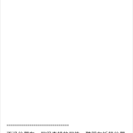
==============================