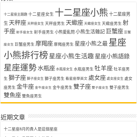
十二星座小熊
十二星座女生
十二星座男
十二星座主題趣
天秤座
天蠍座
射
生
天秤座男生
天蠍座男生
天秤座女生
天蠍座女生
手座
巨蟹座
小熊生活雜記
射手座男生
小熊愛亂問
射手座女生
巨蟹
星座
摩羯座
星座小熊之最
巨蟹座男生
摩羯座男生
座女生
小熊排行榜
星座小熊生活趣
星座小熊語錄
星座運勢
水瓶座
牡羊座
水瓶座男生
牡羊座男
水瓶座女生
獅子座
處女座
生
獅子座男生
處女
看星座學英文
獅子座女生
處女座女生
金牛座
雙子座
座男生
金牛座男生
雙子座男生
金牛座女生
雙子座女生
雙魚座
雙魚座男生
近期文章
十二星座8月的貴人是這個星座