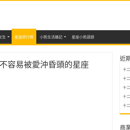
女生
星座排行榜
小熊生活雜記
星座小熊語錄
近
不容易被愛沖昏頭的星座
十二
十二
十
十二星
十二
商