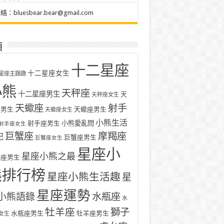
聯絡：
bluesbear.bear@gmail.com
類
十二星座
十二星座女生
星座主題趣
小熊
天秤座
十二星座男生
天
天秤座女生
天蠍座
射手
座男生
天蠍座男生
天蠍座女生
小熊生活
射手座男生
小熊愛亂問
射手座女生
巨蟹座
摩羯座
記
巨蟹座男生
巨蟹座女生
星座小
星座小熊之最
羯座男生
熊排行榜
星座小熊生活趣
星
星座運勢
小熊語錄
水瓶座
水
牡羊座
獅子
水瓶座男生
牡羊座男生
女生