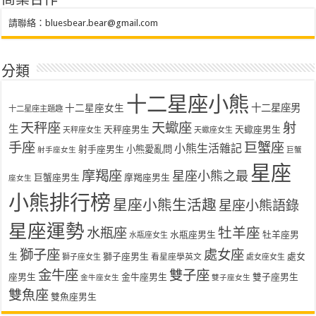
商業合作
請聯絡：
bluesbear.bear@gmail.com
分類
十二星座小熊
十二星座女生
十二星座男
十二星座主題趣
天秤座
天蠍座
射
生
天秤座男生
天蠍座男生
天秤座女生
天蠍座女生
手座
巨蟹座
小熊生活雜記
射手座男生
小熊愛亂問
射手座女生
巨蟹
星座
摩羯座
星座小熊之最
巨蟹座男生
摩羯座男生
座女生
小熊排行榜
星座小熊生活趣
星座小熊語錄
星座運勢
水瓶座
牡羊座
水瓶座男生
牡羊座男
水瓶座女生
獅子座
處女座
生
獅子座男生
處女
看星座學英文
獅子座女生
處女座女生
金牛座
雙子座
座男生
金牛座男生
雙子座男生
金牛座女生
雙子座女生
雙魚座
雙魚座男生