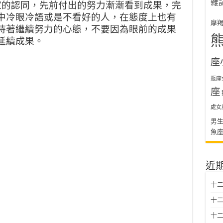
雜
家的認同，先前付出的努力漸漸看到成果，完
中冷眼冷語或是不看好的人，在態度上也有
摩
持著繼續努力的心態，不要因為眼前的成果
延續成果。
座
瓶座
座
處女
男
魚
近
十二
十二
十