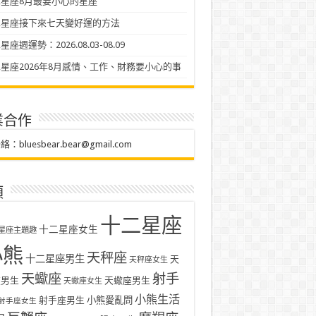
星座8月最要小心的星座
二星座接下來七天變好運的方法
座週運勢：2026.08.03-08.09
星座2026年8月感情、工作、財務要小心的事
業合作
聯絡：
bluesbear.bear@gmail.com
類
十二星座
十二星座女生
星座主題趣
小熊
天秤座
十二星座男生
天
天秤座女生
天蠍座
射手
座男生
天蠍座男生
天蠍座女生
小熊生活
射手座男生
小熊愛亂問
射手座女生