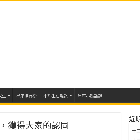
女生
星座排行榜
小熊生活雜記
星座小熊語錄
近
運勢，獲得大家的認同
十二