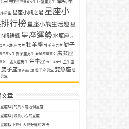
巨蟹座
摩羯座
記
巨蟹座男生
巨蟹座女生
星座小
星座小熊之最
羯座男生
熊排行榜
星座小熊生活趣
星
星座運勢
小熊語錄
水瓶座
水
牡羊座
獅子
水瓶座男生
牡羊座男生
女生
處女座
獅子座男生
看星座學英文
獅子座女生
金牛座
處女座男生
金牛座
座女生
金牛座女生
雙子座
雙魚座
生
雙子座男生
雙
雙子座女生
座男生
期文章
星座8月的貴人是這個星座
星座8月最要小心的星座
二星座接下來七天變好運的方法