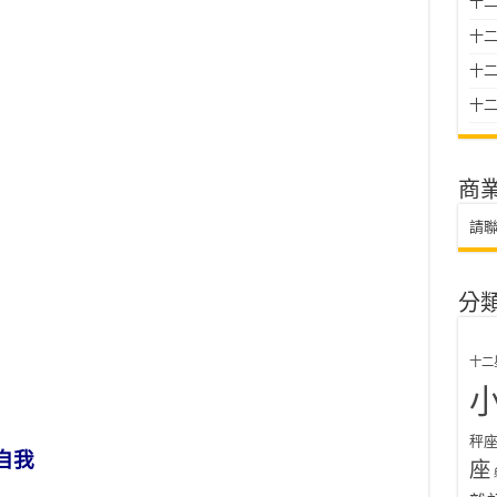
十二
十
十二星
十二
商
請
分
十二
秤
自我
座