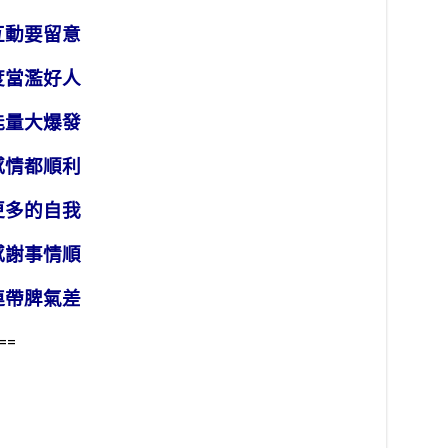
互動要留意
度當濫好人
能量大爆發
感情都順利
更多的自我
感謝事情順
連帶脾氣差
==