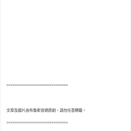
==============================
文章及圖片由布魯斯官網原創，請勿任意轉載。
==============================