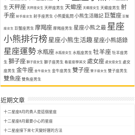
天秤座
天蠍座
射
生
天秤座男生
天蠍座男生
天秤座女生
天蠍座女生
手座
巨蟹座
小熊生活雜記
射手座男生
小熊愛亂問
射手座女生
巨蟹
星座
摩羯座
星座小熊之最
巨蟹座男生
摩羯座男生
座女生
小熊排行榜
星座小熊生活趣
星座小熊語錄
星座運勢
水瓶座
牡羊座
水瓶座男生
牡羊座男
水瓶座女生
獅子座
處女座
生
獅子座男生
處女
看星座學英文
獅子座女生
處女座女生
金牛座
雙子座
座男生
金牛座男生
雙子座男生
金牛座女生
雙子座女生
雙魚座
雙魚座男生
近期文章
十二星座8月的貴人是這個星座
十二星座8月最要小心的星座
十二星座接下來七天變好運的方法