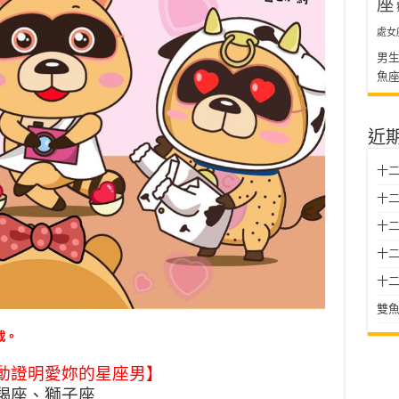
座
處女
男
魚
近
十二
十二
十
十二星
十二
雙魚
載。
動證明愛妳的星座男】
羯座、獅子座