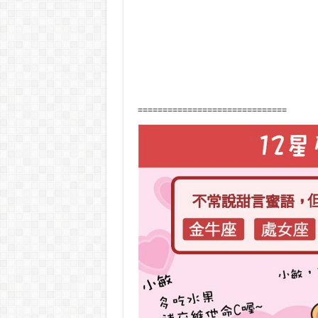
==============================