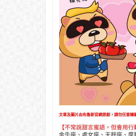
文章及圖片由布魯斯官網原創，請勿任意轉
【不常說甜言蜜語，但會用行
金牛座、處女座、天秤座、摩