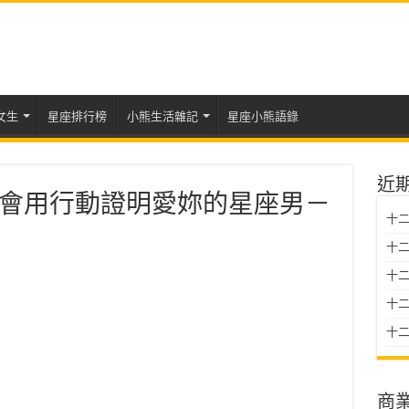
女生
星座排行榜
小熊生活雜記
星座小熊語錄
近
會用行動證明愛妳的星座男－
十二
十二
十
十二星
十二
商