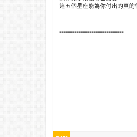
這五個星座能為你付出的真的
==============================
==============================