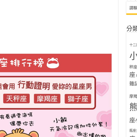
請
分
十二
秤
座
雜
摩
座
瓶座