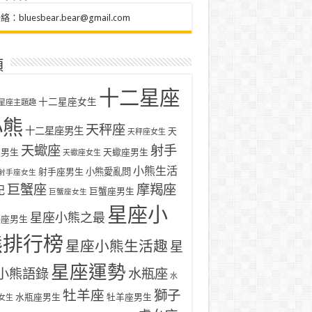
聯絡：
bluesbear.bear@gmail.com
類
十二星座
十二星座女生
星座主題趣
小熊
天秤座
十二星座男生
天
天秤座女生
天蠍座
射手
座男生
天蠍座男生
天蠍座女生
小熊生活
射手座男生
小熊愛亂問
射手座女生
巨蟹座
摩羯座
記
巨蟹座男生
巨蟹座女生
星座小
星座小熊之最
羯座男生
熊排行榜
星座小熊生活趣
星
星座運勢
小熊語錄
水瓶座
水
牡羊座
獅子
水瓶座男生
牡羊座男生
女生