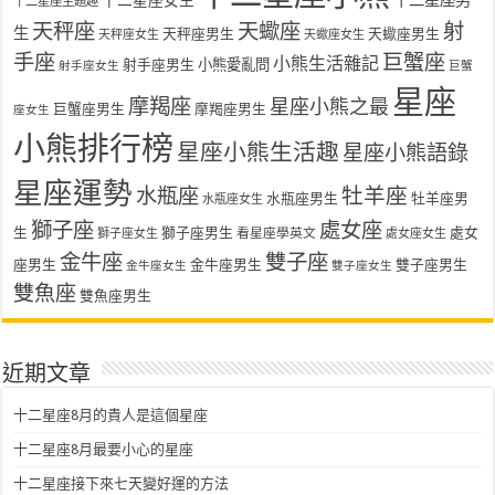
十二星座女生
十二星座男
十二星座主題趣
天秤座
天蠍座
射
生
天秤座男生
天蠍座男生
天秤座女生
天蠍座女生
手座
巨蟹座
小熊生活雜記
射手座男生
小熊愛亂問
射手座女生
巨蟹
星座
摩羯座
星座小熊之最
巨蟹座男生
摩羯座男生
座女生
小熊排行榜
星座小熊生活趣
星座小熊語錄
星座運勢
水瓶座
牡羊座
水瓶座男生
牡羊座男
水瓶座女生
獅子座
處女座
生
獅子座男生
處女
看星座學英文
獅子座女生
處女座女生
金牛座
雙子座
座男生
金牛座男生
雙子座男生
金牛座女生
雙子座女生
雙魚座
雙魚座男生
近期文章
十二星座8月的貴人是這個星座
十二星座8月最要小心的星座
十二星座接下來七天變好運的方法