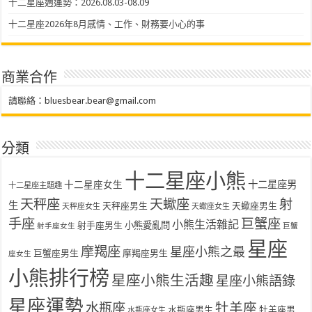
十二星座週運勢：2026.08.03-08.09
十二星座2026年8月感情、工作、財務要小心的事
商業合作
請聯絡：
bluesbear.bear@gmail.com
分類
十二星座小熊
十二星座女生
十二星座男
十二星座主題趣
天秤座
天蠍座
射
生
天秤座男生
天蠍座男生
天秤座女生
天蠍座女生
手座
巨蟹座
小熊生活雜記
射手座男生
小熊愛亂問
射手座女生
巨蟹
星座
摩羯座
星座小熊之最
巨蟹座男生
摩羯座男生
座女生
小熊排行榜
星座小熊生活趣
星座小熊語錄
星座運勢
水瓶座
牡羊座
水瓶座男生
牡羊座男
水瓶座女生