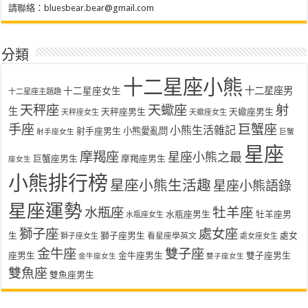
請聯絡：
bluesbear.bear@gmail.com
分類
十二星座小熊
十二星座女生
十二星座男
十二星座主題趣
天秤座
天蠍座
射
生
天秤座男生
天蠍座男生
天秤座女生
天蠍座女生
手座
巨蟹座
小熊生活雜記
射手座男生
小熊愛亂問
射手座女生
巨蟹
星座
摩羯座
星座小熊之最
巨蟹座男生
摩羯座男生
座女生
小熊排行榜
星座小熊生活趣
星座小熊語錄
星座運勢
水瓶座
牡羊座
水瓶座男生
牡羊座男
水瓶座女生
獅子座
處女座
生
獅子座男生
處女
看星座學英文
獅子座女生
處女座女生
金牛座
雙子座
座男生
金牛座男生
雙子座男生
金牛座女生
雙子座女生
雙魚座
雙魚座男生