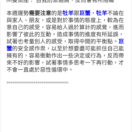
￼雙魚座： 自我防禦過高，反而會有所阻礙
本週運勢
需要注意
的是
牡羊
跟
巨蟹
，
牡羊
不論在
與家人、朋友，或是對於事情的態度上，較為在
意自己的感受，容易給人過於算計的感覺，進而
影響了彼此的互動，造成事情的進度有所延誤，
試著也考量別人的感受，取得中間的平衡點。
巨
蟹
的安全感作祟，以至於想要盡可能抓住自己能
擁有的，容易衝動作出一些決定或行為，反而帶
來不好的影響，試著事情多思考一下再行動，才
不會一直處於惡性循環中。
==============================