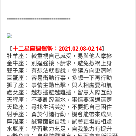
==============================
【
十二星座週運勢：2021.02.08-02.14
】
牡羊座： 較重視自己感受，易與他人摩擦
金牛座： 別逞強接下請求，避免惹禍上身
雙子座： 有想法就要說，會讓方向更清晰
巨蟹座： 容易衝動行事，多想一下再行動
獅子座： 事情主動出擊，與人相處要和氣
處女座： 越想逃避越難逃，留意人際互動
天秤座： 不要亂蹚渾水，事情要溝通清楚
天蠍座： 尋找生活美好，不要把自己困住
射手座： 勇於付諸行動，機會能帶來成果
摩羯座： 誠實面對自我，試著更坦誠相處
水瓶座： 學習動力充足，自我能力有提升