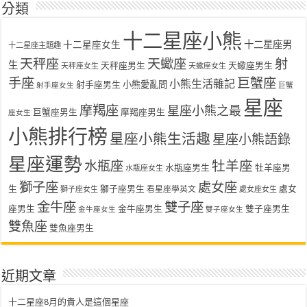
分類
十二星座小熊
十二星座女生
十二星座男
十二星座主題趣
天秤座
天蠍座
射
生
天秤座男生
天蠍座男生
天秤座女生
天蠍座女生
手座
巨蟹座
小熊生活雜記
射手座男生
小熊愛亂問
射手座女生
巨蟹
星座
摩羯座
星座小熊之最
巨蟹座男生
摩羯座男生
座女生
小熊排行榜
星座小熊生活趣
星座小熊語錄
星座運勢
水瓶座
牡羊座
水瓶座男生
牡羊座男
水瓶座女生
獅子座
處女座
生
獅子座男生
處女
看星座學英文
獅子座女生
處女座女生
金牛座
雙子座
座男生
金牛座男生
雙子座男生
金牛座女生
雙子座女生
雙魚座
雙魚座男生
近期文章
十二星座8月的貴人是這個星座