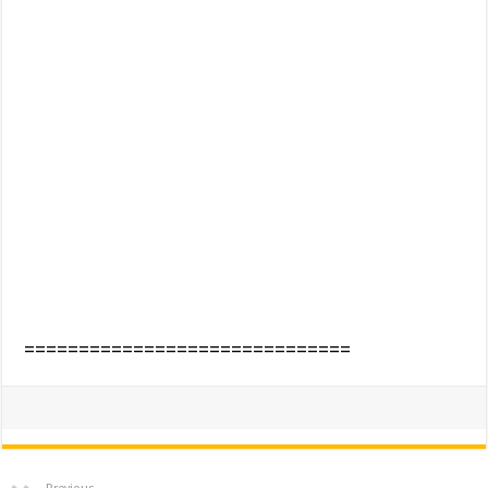
==============================