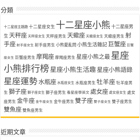
分類
十二星座小熊
十二星座女生
十二星座男
十二星座主題趣
天秤座
天蠍座
射
生
天秤座男生
天蠍座男生
天秤座女生
天蠍座女生
手座
巨蟹座
小熊生活雜記
射手座男生
小熊愛亂問
射手座女生
巨蟹
星座
摩羯座
星座小熊之最
巨蟹座男生
摩羯座男生
座女生
小熊排行榜
星座小熊生活趣
星座小熊語錄
星座運勢
水瓶座
牡羊座
水瓶座男生
牡羊座男
水瓶座女生
獅子座
處女座
生
獅子座男生
處女
看星座學英文
獅子座女生
處女座女生
金牛座
雙子座
座男生
金牛座男生
雙子座男生
金牛座女生
雙子座女生
雙魚座
雙魚座男生
近期文章