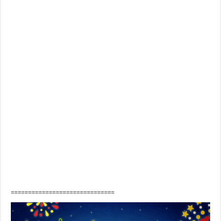
==============================