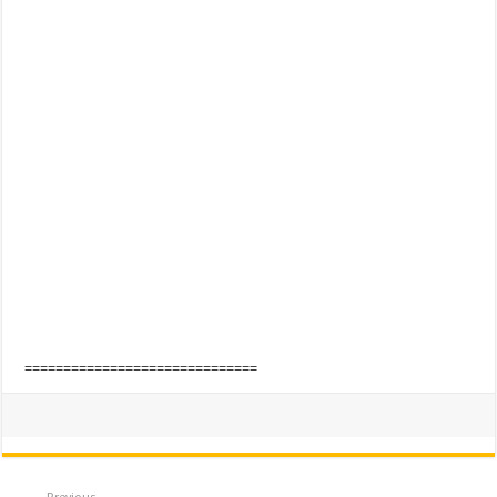
==============================