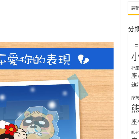
請
分
十二
秤
座
雜
摩
座
瓶座