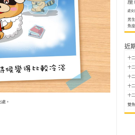
座
處女
男
魚
近
十二
十二
十
十二星
十二
出處。
雙魚