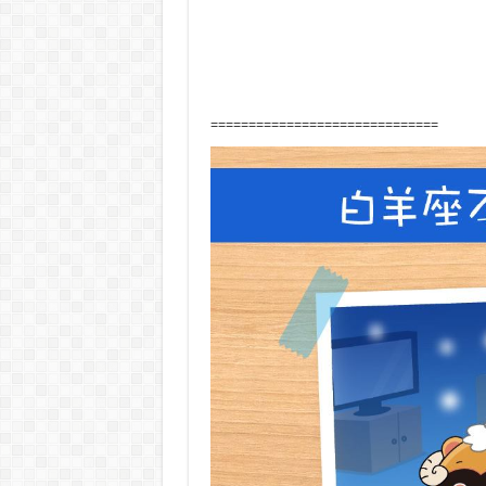
==============================