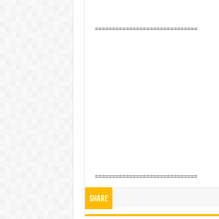
==============================
==============================
Share