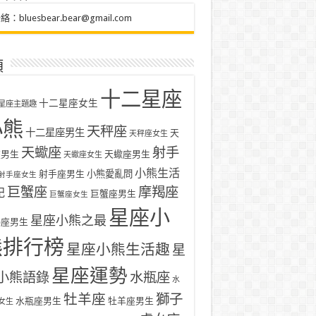
聯絡：
bluesbear.bear@gmail.com
類
十二星座
十二星座女生
星座主題趣
小熊
天秤座
十二星座男生
天
天秤座女生
天蠍座
射手
座男生
天蠍座男生
天蠍座女生
小熊生活
射手座男生
小熊愛亂問
射手座女生
巨蟹座
摩羯座
記
巨蟹座男生
巨蟹座女生
星座小
星座小熊之最
羯座男生
熊排行榜
星座小熊生活趣
星
星座運勢
小熊語錄
水瓶座
水
牡羊座
獅子
水瓶座男生
牡羊座男生
女生