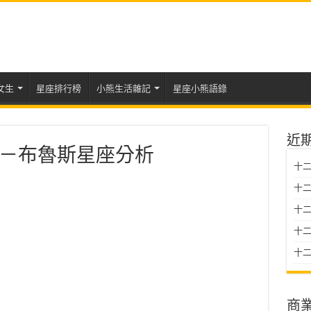
女生
星座排行榜
小熊生活雜記
星座小熊語錄
近
－布魯斯星座分析
十二
十二
十
十二星
十二
商