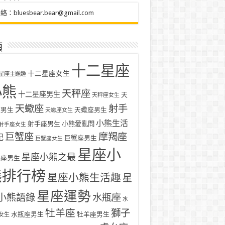
聯絡：
bluesbear.bear@gmail.com
類
十二星座
十二星座女生
星座主題趣
小熊
天秤座
十二星座男生
天
天秤座女生
天蠍座
射手
座男生
天蠍座男生
天蠍座女生
小熊生活
射手座男生
小熊愛亂問
射手座女生
巨蟹座
摩羯座
記
巨蟹座男生
巨蟹座女生
星座小
星座小熊之最
羯座男生
熊排行榜
星座小熊生活趣
星
星座運勢
小熊語錄
水瓶座
水
牡羊座
獅子
水瓶座男生
牡羊座男生
女生