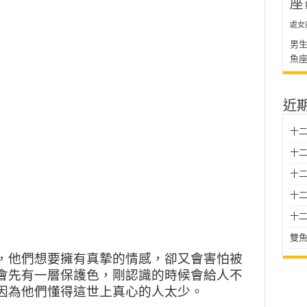
座
處女
男
魚
近
十二
十二
十
十二星
十二
雙魚
，他們想要擁有真摯的情感，卻又會害怕被
會先有一層保護色，剛認識的時候會給人不
因為他們懂得這世上真心的人太少。