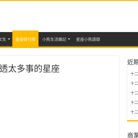
女生
星座排行榜
小熊生活雜記
星座小熊語錄
近
透太多事的星座
十二
十二
十
十二星
十二
商