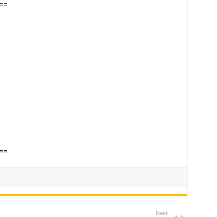
==
==
Next