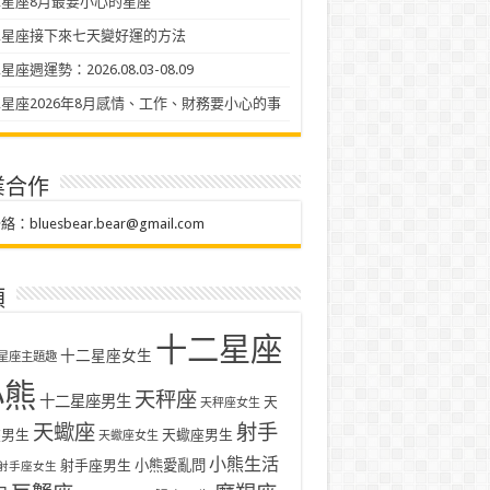
星座8月最要小心的星座
二星座接下來七天變好運的方法
座週運勢：2026.08.03-08.09
星座2026年8月感情、工作、財務要小心的事
業合作
聯絡：
bluesbear.bear@gmail.com
類
十二星座
十二星座女生
星座主題趣
小熊
天秤座
十二星座男生
天
天秤座女生
天蠍座
射手
座男生
天蠍座男生
天蠍座女生
小熊生活
射手座男生
小熊愛亂問
射手座女生