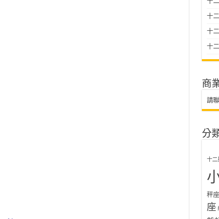
十二
十
十二星
十二
商
請
分
十二
秤
座