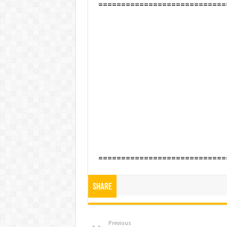
============================
============================
Share
Previous