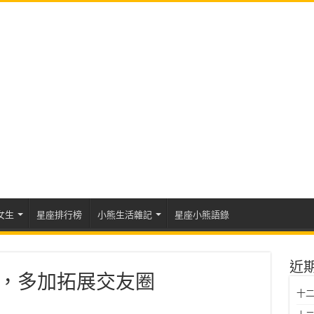
女生
星座排行榜
小熊生活雜記
星座小熊語錄
近
運勢，多加拓展交友圈
十二