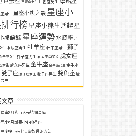
巨蟹座
摩羯座
記
巨蟹座男生
巨蟹座女生
星座小
星座小熊之最
羯座男生
熊排行榜
星座小熊生活趣
星
星座運勢
小熊語錄
水瓶座
水
牡羊座
獅子
水瓶座男生
牡羊座男生
女生
處女座
獅子座男生
看星座學英文
獅子座女生
金牛座
處女座男生
金牛座
座女生
金牛座女生
雙子座
雙魚座
生
雙子座男生
雙
雙子座女生
座男生
期文章
星座8月的貴人是這個星座
星座8月最要小心的星座
二星座接下來七天變好運的方法