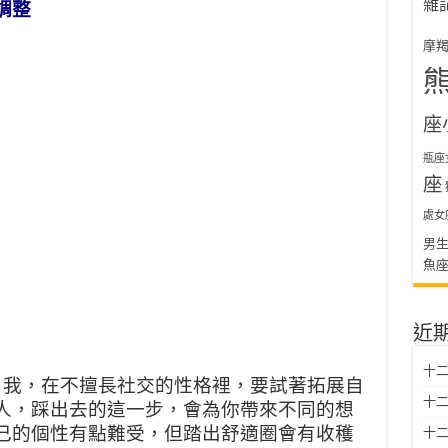
雜
調整
摩
座
瓶座
座
處女
男
魚
近
十二
自我，在不擅長社交的性格裡，要試著拓展自
十二
人，踩出去的這一步，會為你帶來不同的想
己的個性有點難受，但踏出舒適圈會有收穫
十