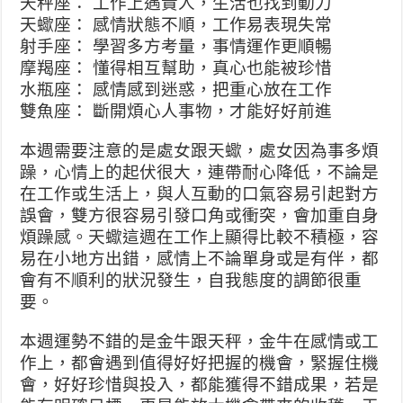
天秤座： 工作上遇貴人，生活也找到動力
天蠍座： 感情狀態不順，工作易表現失常
射手座： 學習多方考量，事情運作更順暢
摩羯座： 懂得相互幫助，真心也能被珍惜
水瓶座： 感情感到迷惑，把重心放在工作
雙魚座： 斷開煩心人事物，才能好好前進
本週需要注意的是處女跟天蠍，處女因為事多煩
躁，心情上的起伏很大，連帶耐心降低，不論是
在工作或生活上，與人互動的口氣容易引起對方
誤會，雙方很容易引發口角或衝突，會加重自身
煩躁感。天蠍這週在工作上顯得比較不積極，容
易在小地方出錯，感情上不論單身或是有伴，都
會有不順利的狀況發生，自我態度的調節很重
要。
本週運勢不錯的是金牛跟天秤，金牛在感情或工
作上，都會遇到值得好好把握的機會，緊握住機
會，好好珍惜與投入，都能獲得不錯成果，若是