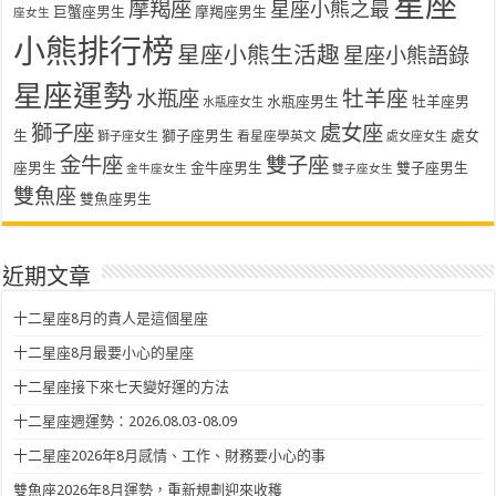
星座
摩羯座
星座小熊之最
巨蟹座男生
摩羯座男生
座女生
小熊排行榜
星座小熊生活趣
星座小熊語錄
星座運勢
水瓶座
牡羊座
水瓶座男生
牡羊座男
水瓶座女生
獅子座
處女座
生
獅子座男生
處女
看星座學英文
獅子座女生
處女座女生
金牛座
雙子座
座男生
金牛座男生
雙子座男生
金牛座女生
雙子座女生
雙魚座
雙魚座男生
近期文章
十二星座8月的貴人是這個星座
十二星座8月最要小心的星座
十二星座接下來七天變好運的方法
十二星座週運勢：2026.08.03-08.09
十二星座2026年8月感情、工作、財務要小心的事
雙魚座2026年8月運勢，重新規劃迎來收穫