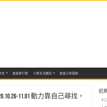
女生
星座排行榜
小熊生活雜記
星座小熊語錄
近
10.26-11.01 動力靠自己尋找，
十二