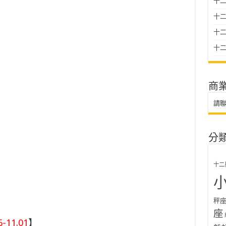
十二
十
十二星
十二
商
請
分
十二
秤
座
11.01
】