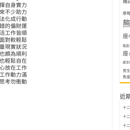
雜
發揮自身實力
帶來不少助力
摩
想法化成行動
不錯的偏財運
生活工作皆順
座
定面對較輕鬆
考量現實狀況
瓶座
座
情也頗為順利
情也輕鬆自在
處女
重心放在工作
男
活工作動力滿
魚
多思考勿衝動
近
十二
十二
十