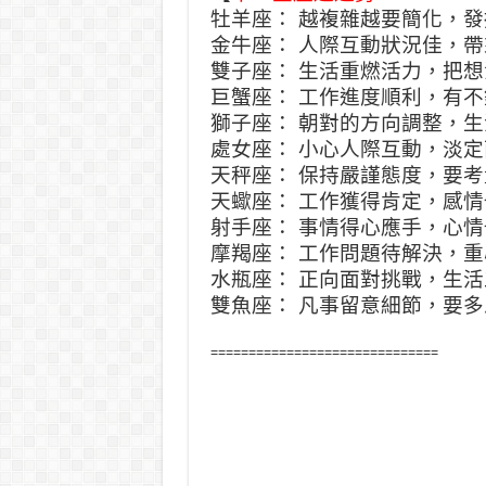
牡羊座： 越複雜越要簡化，
金牛座： 人際互動狀況佳，
雙子座： 生活重燃活力，把
巨蟹座： 工作進度順利，有
獅子座： 朝對的方向調整，
處女座： 小心人際互動，淡
天秤座： 保持嚴謹態度，要
天蠍座： 工作獲得肯定，感
射手座： 事情得心應手，心
摩羯座： 工作問題待解決，
水瓶座： 正向面對挑戰，生
雙魚座： 凡事留意細節，要
==============================