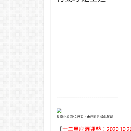
==============================
==============================
星座小熊圖/文所有，未經同意
請勿轉載
【
十二星座週運勢：2020.10.26-