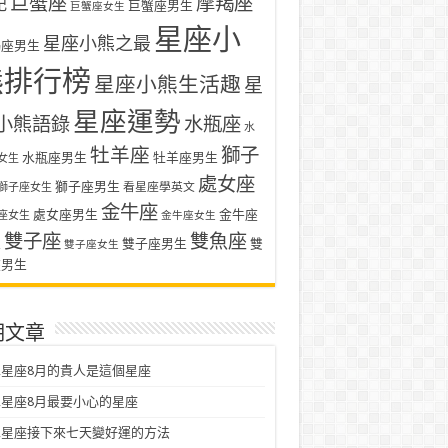
巨蟹座
摩羯座
記
巨蟹座男生
巨蟹座女生
星座小
星座小熊之最
羯座男生
熊排行榜
星座小熊生活趣
星
星座運勢
小熊語錄
水瓶座
水
牡羊座
獅子
水瓶座男生
牡羊座男生
女生
處女座
獅子座男生
看星座學英文
獅子座女生
金牛座
處女座男生
金牛座
座女生
金牛座女生
雙子座
雙魚座
生
雙子座男生
雙
雙子座女生
座男生
期文章
星座8月的貴人是這個星座
星座8月最要小心的星座
二星座接下來七天變好運的方法