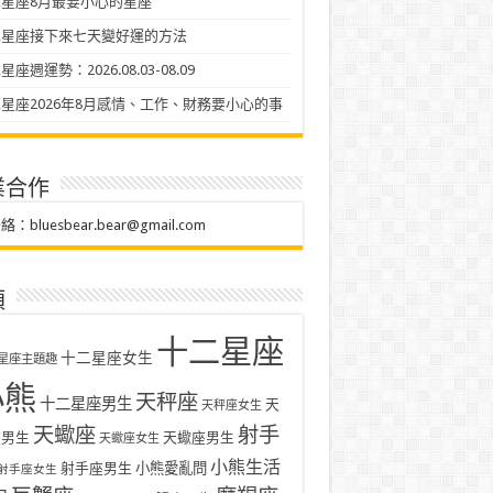
星座8月最要小心的星座
二星座接下來七天變好運的方法
座週運勢：2026.08.03-08.09
星座2026年8月感情、工作、財務要小心的事
業合作
聯絡：
bluesbear.bear@gmail.com
類
十二星座
十二星座女生
星座主題趣
小熊
天秤座
十二星座男生
天
天秤座女生
天蠍座
射手
座男生
天蠍座男生
天蠍座女生
小熊生活
射手座男生
小熊愛亂問
射手座女生