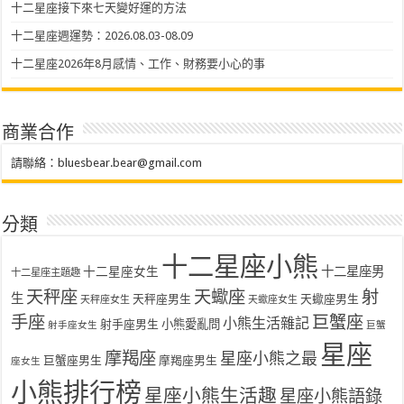
十二星座接下來七天變好運的方法
十二星座週運勢：2026.08.03-08.09
十二星座2026年8月感情、工作、財務要小心的事
商業合作
請聯絡：
bluesbear.bear@gmail.com
分類
十二星座小熊
十二星座女生
十二星座男
十二星座主題趣
天秤座
天蠍座
射
生
天秤座男生
天蠍座男生
天秤座女生
天蠍座女生
手座
巨蟹座
小熊生活雜記
射手座男生
小熊愛亂問
射手座女生
巨蟹
星座
摩羯座
星座小熊之最
巨蟹座男生
摩羯座男生
座女生
小熊排行榜
星座小熊生活趣
星座小熊語錄