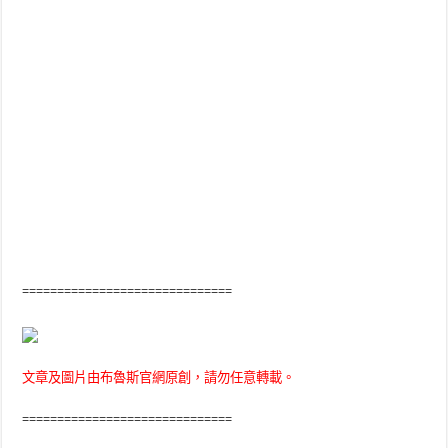
==============================
文章及圖片由布魯斯官網原創，請勿任意轉載。
==============================