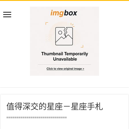
值得深交的星座－星座手札
==============================