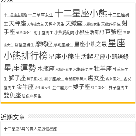
十二星座小熊
十二星座女生
十二星座男
十二星座主題趣
天秤座
天蠍座
射
生
天秤座男生
天蠍座男生
天秤座女生
天蠍座女生
手座
巨蟹座
小熊生活雜記
射手座男生
小熊愛亂問
射手座女生
巨蟹
星座
摩羯座
星座小熊之最
巨蟹座男生
摩羯座男生
座女生
小熊排行榜
星座小熊生活趣
星座小熊語錄
星座運勢
水瓶座
牡羊座
水瓶座男生
牡羊座男
水瓶座女生
獅子座
處女座
生
獅子座男生
處女
看星座學英文
獅子座女生
處女座女生
金牛座
雙子座
座男生
金牛座男生
雙子座男生
金牛座女生
雙子座女生
雙魚座
雙魚座男生
近期文章
十二星座8月的貴人是這個星座