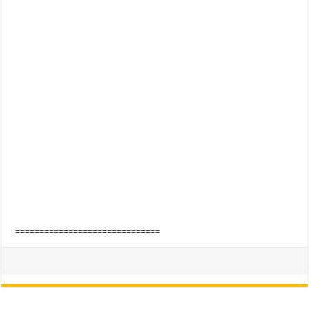
==============================