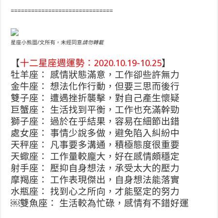
==============================
星座小熊圖/文所有，未經同意
請勿轉載
【
十二星座週運勢：2020.10.19-10.25
】
牡羊座： 感情狀態滿意，工作卻些許無力
金牛座： 想法化作行動，但要三思而後行
雙子座： 遭遇挫折襲擊，對自己產生懷疑
巨蟹座： 生活找到平衡，工作也充滿幹勁
獅子座： 過於在乎結果，容易在細節出錯
處女座： 事情少說多做，避免陷入糾紛中
天秤座： 凡事要多溝通，積極態度很重要
天蠍座： 工作量較龐大，好在感情頗穩定
射手座： 壓抑自身想法，承受太大的壓力
摩羯座： 工作表現傑出，自身想法能落實
水瓶座： 找到心之所向，才能堅定的努力
￼雙魚座： 生活較為忙碌，感情有不錯好運