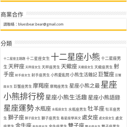
商業合作
請聯絡：
bluesbear.bear@gmail.com
分類
十二星座小熊
十二星座女生
十二星座男
十二星座主題趣
天秤座
天蠍座
射
生
天秤座男生
天蠍座男生
天秤座女生
天蠍座女生
手座
巨蟹座
小熊生活雜記
射手座男生
小熊愛亂問
射手座女生
巨蟹
星座
摩羯座
星座小熊之最
巨蟹座男生
摩羯座男生
座女生
小熊排行榜
星座小熊生活趣
星座小熊語錄
星座運勢
水瓶座
牡羊座
水瓶座男生
牡羊座男
水瓶座女生
獅子座
處女座
生
獅子座男生
處女
看星座學英文
獅子座女生
處女座女生
金牛座
雙子座
座男生
金牛座男生
雙子座男生
金牛座女生
雙子座女生