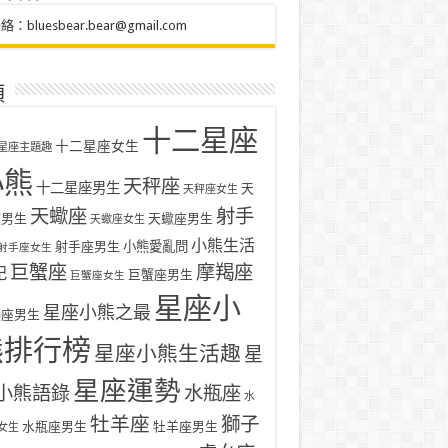
聯絡：
bluesbear.bear@gmail.com
類
十二星座
十二星座女生
星座主題趣
小熊
天秤座
十二星座男生
天
天秤座女生
天蠍座
射手
座男生
天蠍座男生
天蠍座女生
小熊生活
射手座男生
小熊愛亂問
射手座女生
巨蟹座
摩羯座
記
巨蟹座男生
巨蟹座女生
星座小
星座小熊之最
羯座男生
熊排行榜
星座小熊生活趣
星
星座運勢
小熊語錄
水瓶座
水
牡羊座
獅子
水瓶座男生
牡羊座男生
女生