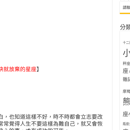
請
分
十二
秤
快就放棄的星座
】
座
雜
摩
座
白，也知道這樣不好，時不時都會立志要改
常常覺得人生不要這樣為難自己，就又會恢
瓶座