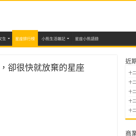
女生
星座排行榜
小熊生活雜記
星座小熊語錄
近
，卻很快就放棄的星座
十二
十二
十
十二星
十二
商