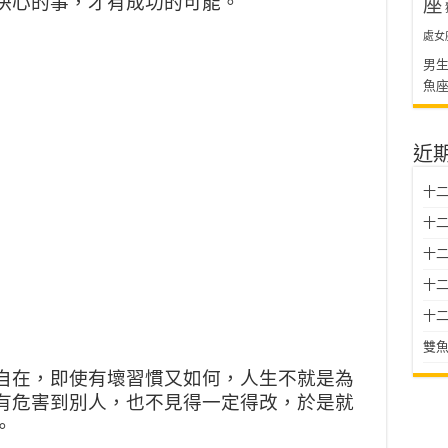
決心的事，才有成功的可能。
座
處女
男
魚
近
十二
十二
十
十二星
十二
雙魚
自在，即使有壞習慣又如何，人生不就是為
有危害到別人，也不見得一定得改，於是就
。