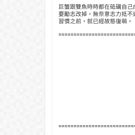
巨蟹跟雙魚時時都在砥礪自己
要勵志改掉，無奈意志力抵不
習慣之前，就已經故態復萌。
=========================
=========================