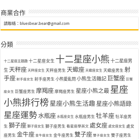
商業合作
請聯絡：
bluesbear.bear@gmail.com
分類
十二星座小熊
十二星座女生
十二星座男
十二星座主題趣
天秤座
天蠍座
射
生
天秤座男生
天蠍座男生
天秤座女生
天蠍座女生
手座
巨蟹座
小熊生活雜記
射手座男生
小熊愛亂問
射手座女生
巨蟹
星座
摩羯座
星座小熊之最
巨蟹座男生
摩羯座男生
座女生
小熊排行榜
星座小熊生活趣
星座小熊語錄
星座運勢
水瓶座
牡羊座
水瓶座男生
牡羊座男
水瓶座女生
獅子座
處女座
生
獅子座男生
處女
看星座學英文
獅子座女生
處女座女生
金牛座
雙子座
座男生
金牛座男生
雙子座男生
金牛座女生
雙子座女生