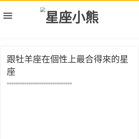
跟牡羊座在個性上最合得來的星
座
==============================