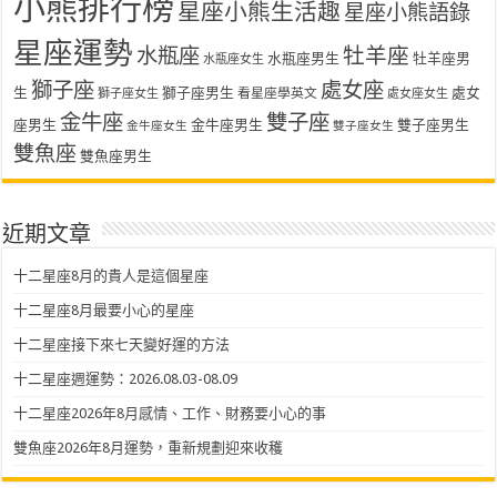
小熊排行榜
星座小熊生活趣
星座小熊語錄
星座運勢
水瓶座
牡羊座
水瓶座男生
牡羊座男
水瓶座女生
獅子座
處女座
生
獅子座男生
處女
看星座學英文
獅子座女生
處女座女生
金牛座
雙子座
座男生
金牛座男生
雙子座男生
金牛座女生
雙子座女生
雙魚座
雙魚座男生
近期文章
十二星座8月的貴人是這個星座
十二星座8月最要小心的星座
十二星座接下來七天變好運的方法
十二星座週運勢：2026.08.03-08.09
十二星座2026年8月感情、工作、財務要小心的事
雙魚座2026年8月運勢，重新規劃迎來收穫