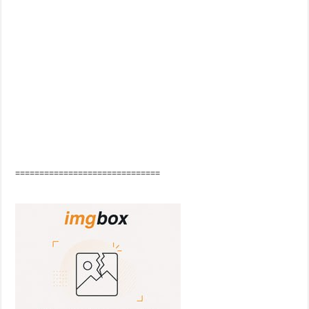
==============================