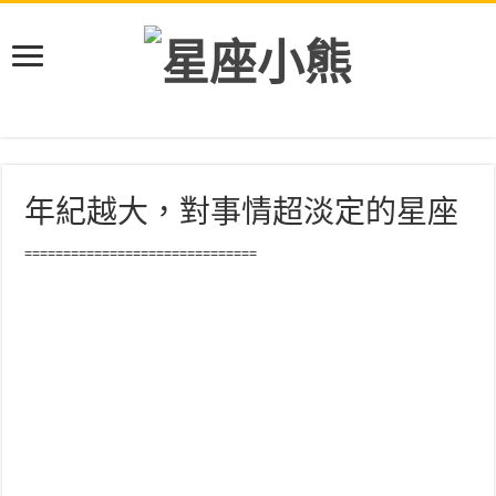
年紀越大，對事情超淡定的星座
==============================