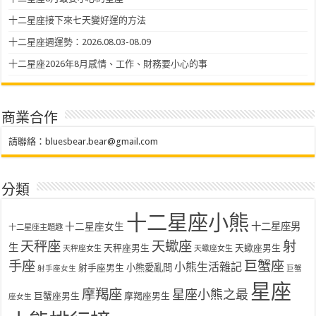
十二星座接下來七天變好運的方法
十二星座週運勢：2026.08.03-08.09
十二星座2026年8月感情、工作、財務要小心的事
商業合作
請聯絡：
bluesbear.bear@gmail.com
分類
十二星座小熊
十二星座女生
十二星座男
十二星座主題趣
天秤座
天蠍座
射
生
天秤座男生
天蠍座男生
天秤座女生
天蠍座女生
手座
巨蟹座
小熊生活雜記
射手座男生
小熊愛亂問
射手座女生
巨蟹
星座
摩羯座
星座小熊之最
巨蟹座男生
摩羯座男生
座女生