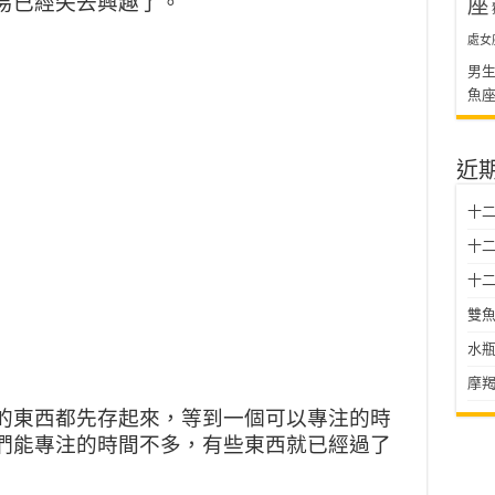
易已經失去興趣了。
座
處女
男
魚
近
十
十二星
十二
雙魚
水瓶
摩羯
的東西都先存起來，等到一個可以專注的時
們能專注的時間不多，有些東西就已經過了