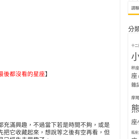
請
分
十二
秤
最後都沒看的星座
】
座
雜
摩
座
都充滿興趣，不過當下若是時間不夠，或是
先把它收藏起來，想說等之後有空再看，但
瓶座