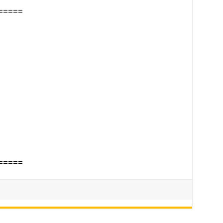
=====
=====