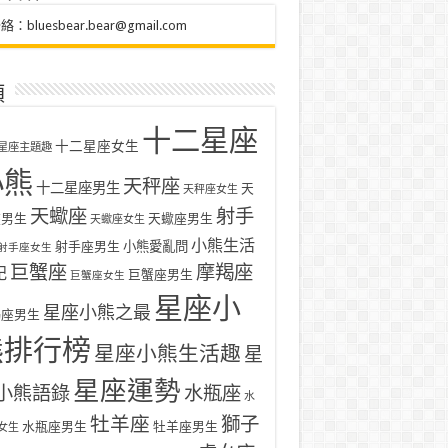
聯絡：
bluesbear.bear@gmail.com
類
十二星座
十二星座女生
星座主題趣
小熊
天秤座
十二星座男生
天
天秤座女生
天蠍座
射手
座男生
天蠍座男生
天蠍座女生
小熊生活
射手座男生
小熊愛亂問
射手座女生
巨蟹座
摩羯座
記
巨蟹座男生
巨蟹座女生
星座小
星座小熊之最
羯座男生
熊排行榜
星座小熊生活趣
星
星座運勢
小熊語錄
水瓶座
水
牡羊座
獅子
水瓶座男生
牡羊座男生
女生