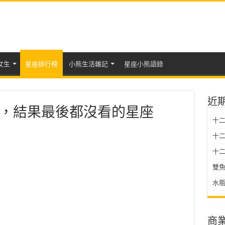
女生
星座排行榜
小熊生活雜記
星座小熊語錄
近
，結果最後都沒看的星座
十
十二星
十二
雙魚
水瓶
商