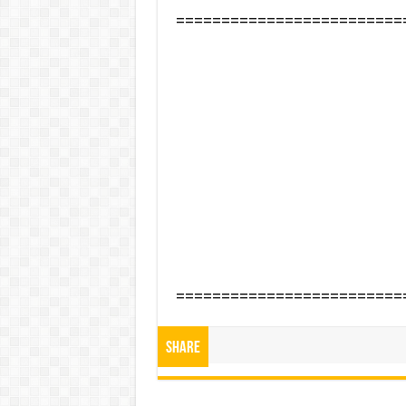
=========================
=========================
Share