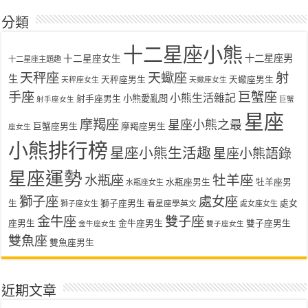
分類
十二星座小熊
十二星座女生
十二星座男
十二星座主題趣
天秤座
天蠍座
射
生
天秤座男生
天蠍座男生
天秤座女生
天蠍座女生
手座
巨蟹座
小熊生活雜記
射手座男生
小熊愛亂問
射手座女生
巨蟹
星座
摩羯座
星座小熊之最
巨蟹座男生
摩羯座男生
座女生
小熊排行榜
星座小熊生活趣
星座小熊語錄
星座運勢
水瓶座
牡羊座
水瓶座男生
牡羊座男
水瓶座女生
獅子座
處女座
生
獅子座男生
處女
看星座學英文
獅子座女生
處女座女生
金牛座
雙子座
座男生
金牛座男生
雙子座男生
金牛座女生
雙子座女生
雙魚座
雙魚座男生
近期文章