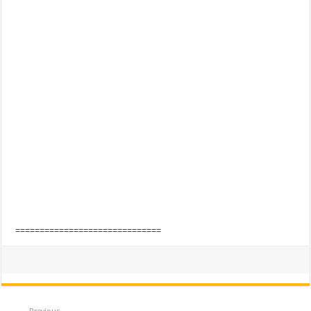
==============================