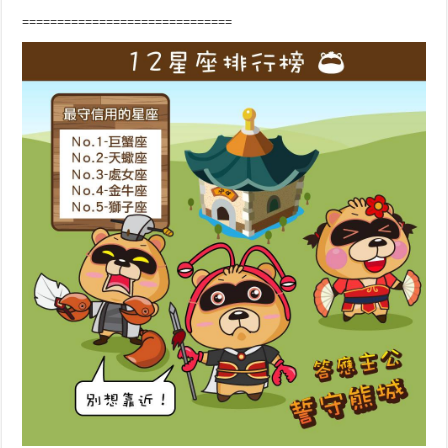
==============================