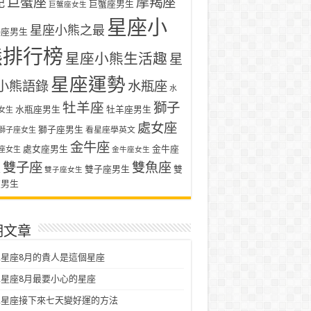
巨蟹座
摩羯座
記
巨蟹座男生
巨蟹座女生
星座小
星座小熊之最
羯座男生
熊排行榜
星座小熊生活趣
星
星座運勢
小熊語錄
水瓶座
水
牡羊座
獅子
水瓶座男生
牡羊座男生
女生
處女座
獅子座男生
看星座學英文
獅子座女生
金牛座
處女座男生
金牛座
座女生
金牛座女生
雙子座
雙魚座
生
雙子座男生
雙
雙子座女生
座男生
期文章
星座8月的貴人是這個星座
星座8月最要小心的星座
二星座接下來七天變好運的方法