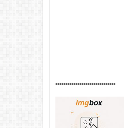
==============================