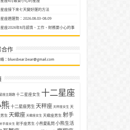
星座8月最要小心的星座
二星座接下來七天變好運的方法
座週運勢：2026.08.03-08.09
星座2026年8月感情、工作、財務要小心的事
業合作
聯絡：
bluesbear.bear@gmail.com
類
十二星座
十二星座女生
星座主題趣
小熊
天秤座
十二星座男生
天
天秤座女生
天蠍座
射手
座男生
天蠍座男生
天蠍座女生
小熊生活
射手座男生
小熊愛亂問
射手座女生