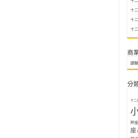
十二
十
十二星
十二
商
請
分
十二
秤
座