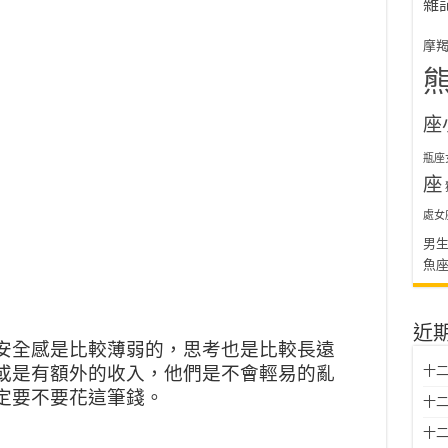
雜
摩
座
瓶座
座
】
處女
男
魚
近
安全感是比較薄弱的，思考也是比較長遠
或是有額外的收入，他們是不會輕易的亂
十二
定要不要花這筆錢。
十二
十