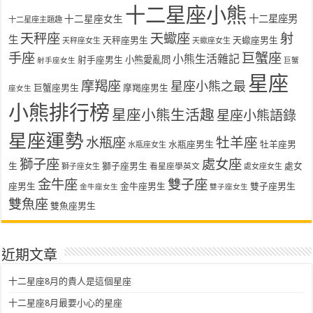
十二星座小熊
十二星座女生
十二星座男
十二星座主題趣
天秤座
天蠍座
射
生
天秤座男生
天蠍座男生
天秤座女生
天蠍座女生
手座
巨蟹座
小熊生活雜記
射手座男生
小熊愛亂問
射手座女生
巨蟹
星座
摩羯座
星座小熊之最
巨蟹座男生
摩羯座男生
座女生
小熊排行榜
星座小熊生活趣
星座小熊語錄
星座運勢
水瓶座
牡羊座
水瓶座男生
牡羊座男
水瓶座女生
獅子座
處女座
生
獅子座男生
處女
看星座學英文
獅子座女生
處女座女生
金牛座
雙子座
座男生
金牛座男生
雙子座男生
金牛座女生
雙子座女生
雙魚座
雙魚座男生
近期文章
十二星座8月的貴人是這個星座
十二星座8月最要小心的星座