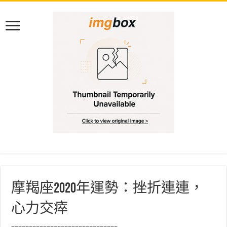
摩羯座2020年運勢：挫折連連，
心力交瘁