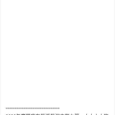
==============================