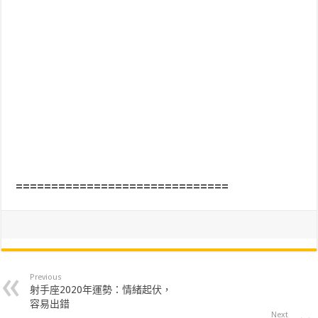
==============================
Previous
射手座2020年運勢：情緒起伏，
容易出錯
Next