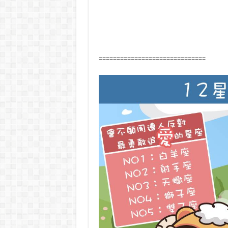
==============================