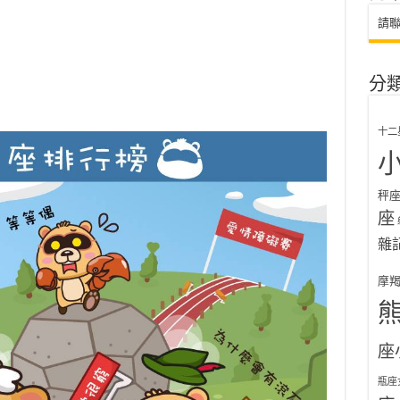
請
分
十二
秤
座
雜
摩
座
瓶座