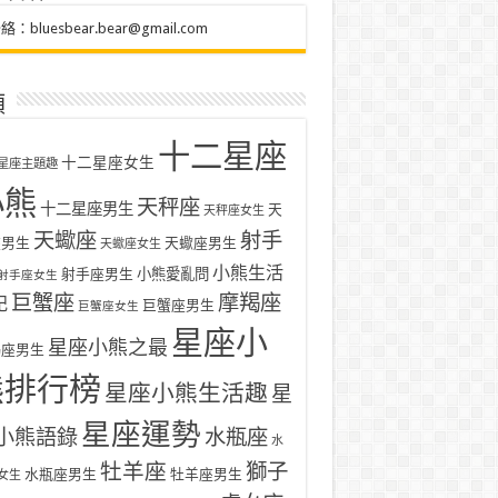
聯絡：
bluesbear.bear@gmail.com
類
十二星座
十二星座女生
星座主題趣
小熊
天秤座
十二星座男生
天
天秤座女生
天蠍座
射手
座男生
天蠍座男生
天蠍座女生
小熊生活
射手座男生
小熊愛亂問
射手座女生
巨蟹座
摩羯座
記
巨蟹座男生
巨蟹座女生
星座小
星座小熊之最
羯座男生
熊排行榜
星座小熊生活趣
星
星座運勢
小熊語錄
水瓶座
水
牡羊座
獅子
水瓶座男生
牡羊座男生
女生