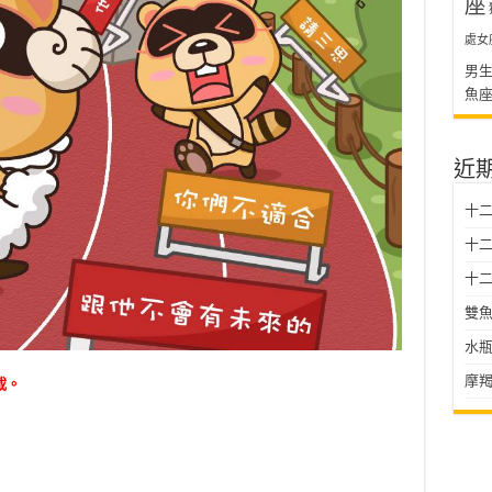
座
處女
男
魚
近
十
十二星
十二
雙魚
水瓶
摩羯
載。