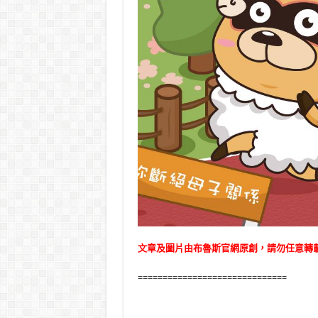
文章及圖片由布魯斯官網原創，請勿任意轉
==============================