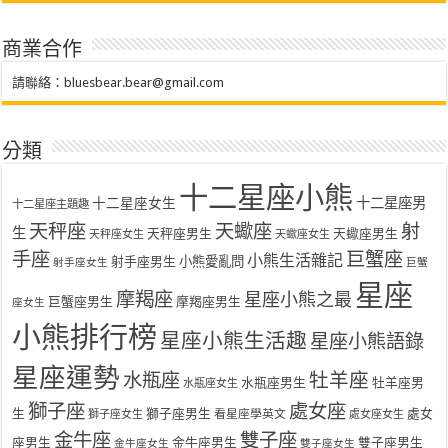
商業合作
請聯絡：
bluesbear.bear@gmail.com
分類
十二星座小熊
十二星座女生
十二星座男
十二星座主題趣
天秤座
天蠍座
射
生
天秤座男生
天蠍座男生
天秤座女生
天蠍座女生
手座
巨蟹座
小熊生活雜記
射手座男生
小熊愛亂問
射手座女生
巨蟹
星座
摩羯座
星座小熊之最
巨蟹座男生
摩羯座男生
座女生
小熊排行榜
星座小熊生活趣
星座小熊語錄
星座運勢
水瓶座
牡羊座
水瓶座男生
牡羊座男
水瓶座女生
獅子座
處女座
生
獅子座男生
處女
看星座學英文
獅子座女生
處女座女生
金牛座
雙子座
座男生
金牛座男生
雙子座男生
金牛座女生
雙子座女生