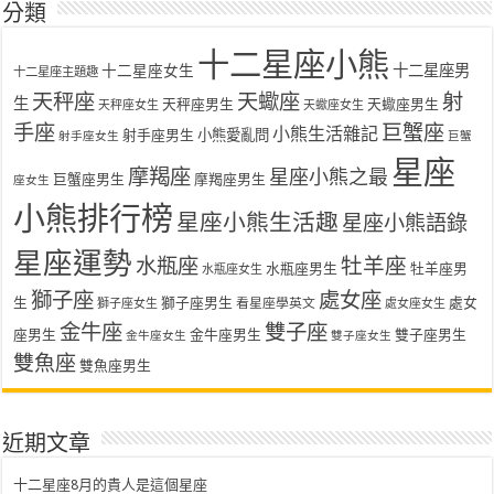
分類
十二星座小熊
十二星座女生
十二星座男
十二星座主題趣
天秤座
天蠍座
射
生
天秤座男生
天蠍座男生
天秤座女生
天蠍座女生
手座
巨蟹座
小熊生活雜記
射手座男生
小熊愛亂問
射手座女生
巨蟹
星座
摩羯座
星座小熊之最
巨蟹座男生
摩羯座男生
座女生
小熊排行榜
星座小熊生活趣
星座小熊語錄
星座運勢
水瓶座
牡羊座
水瓶座男生
牡羊座男
水瓶座女生
獅子座
處女座
生
獅子座男生
處女
看星座學英文
獅子座女生
處女座女生
金牛座
雙子座
座男生
金牛座男生
雙子座男生
金牛座女生
雙子座女生
雙魚座
雙魚座男生
近期文章
十二星座8月的貴人是這個星座