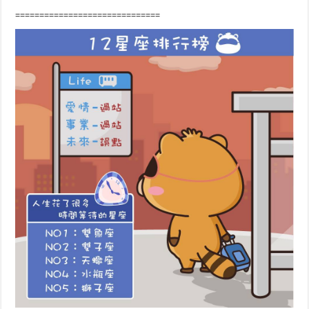
==============================