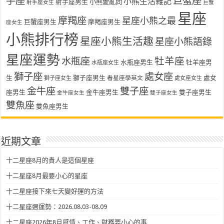
手座
巨蟹座
小熊生活雜記
射手座男生
小熊愛亂問
射手座女生
巨蟹
星座
摩羯座
星座小熊之最
巨蟹座男生
摩羯座男生
座女生
小熊排行榜
星座小熊生活趣
星座小熊語錄
星座運勢
水瓶座
牡羊座
水瓶座男生
牡羊座男
水瓶座女生
獅子座
處女座
生
獅子座男生
處女
看星座學英文
獅子座女生
處女座女生
金牛座
雙子座
座男生
金牛座男生
雙子座男生
金牛座女生
雙子座女生
雙魚座
雙魚座男生
近期文章
十二星座8月的貴人是這個星座
十二星座8月最要小心的星座
十二星座接下來七天變好運的方法
十二星座週運勢：2026.08.03-08.09
十二星座2026年8月感情、工作、財務要小心的事