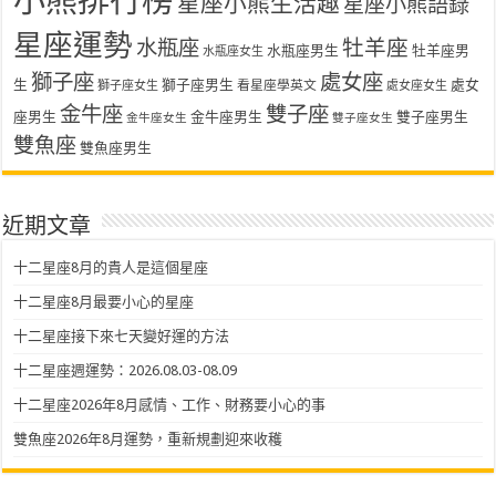
小熊排行榜
星座小熊生活趣
星座小熊語錄
星座運勢
水瓶座
牡羊座
水瓶座男生
牡羊座男
水瓶座女生
獅子座
處女座
生
獅子座男生
處女
看星座學英文
獅子座女生
處女座女生
金牛座
雙子座
座男生
金牛座男生
雙子座男生
金牛座女生
雙子座女生
雙魚座
雙魚座男生
近期文章
十二星座8月的貴人是這個星座
十二星座8月最要小心的星座
十二星座接下來七天變好運的方法
十二星座週運勢：2026.08.03-08.09
十二星座2026年8月感情、工作、財務要小心的事
雙魚座2026年8月運勢，重新規劃迎來收穫