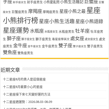
手座
巨蟹座
小熊生活雜記
射手座男生
小熊愛亂問
射手座女生
巨蟹
星座
摩羯座
星座小熊之最
巨蟹座男生
摩羯座男生
座女生
小熊排行榜
星座小熊生活趣
星座小熊語錄
星座運勢
水瓶座
牡羊座
水瓶座男生
牡羊座男
水瓶座女生
獅子座
處女座
生
獅子座男生
處女
看星座學英文
獅子座女生
處女座女生
金牛座
雙子座
座男生
金牛座男生
雙子座男生
金牛座女生
雙子座女生
雙魚座
雙魚座男生
近期文章
十二星座8月的貴人是這個星座
十二星座8月最要小心的星座
十二星座接下來七天變好運的方法
十二星座週運勢：2026.08.03-08.09