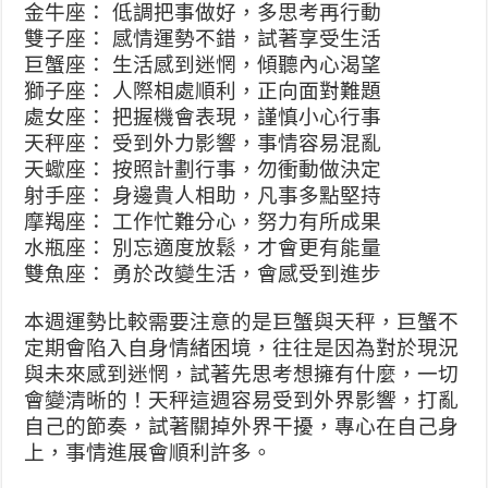
金牛座： 低調把事做好，多思考再行動
雙子座： 感情運勢不錯，試著享受生活
巨蟹座： 生活感到迷惘，傾聽內心渴望
獅子座： 人際相處順利，正向面對難題
處女座： 把握機會表現，謹慎小心行事
天秤座： 受到外力影響，事情容易混亂
天蠍座： 按照計劃行事，勿衝動做決定
射手座： 身邊貴人相助，凡事多點堅持
摩羯座： 工作忙難分心，努力有所成果
水瓶座： 別忘適度放鬆，才會更有能量
雙魚座： 勇於改變生活，會感受到進步
本週運勢比較需要注意的是巨蟹與天秤，巨蟹不
定期會陷入自身情緒困境，往往是因為對於現況
與未來感到迷惘，試著先思考想擁有什麼，一切
會變清晰的！天秤這週容易受到外界影響，打亂
自己的節奏，試著關掉外界干擾，專心在自己身
上，事情進展會順利許多。