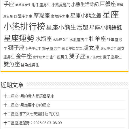
手座
巨蟹座
小熊生活雜記
射手座男生
小熊愛亂問
射手座女生
巨蟹
星座
摩羯座
星座小熊之最
巨蟹座男生
摩羯座男生
座女生
小熊排行榜
星座小熊生活趣
星座小熊語錄
星座運勢
水瓶座
牡羊座
水瓶座男生
牡羊座男
水瓶座女生
獅子座
處女座
生
獅子座男生
處女
看星座學英文
獅子座女生
處女座女生
金牛座
雙子座
座男生
金牛座男生
雙子座男生
金牛座女生
雙子座女生
雙魚座
雙魚座男生
近期文章
十二星座8月的貴人是這個星座
十二星座8月最要小心的星座
十二星座接下來七天變好運的方法
十二星座週運勢：2026.08.03-08.09