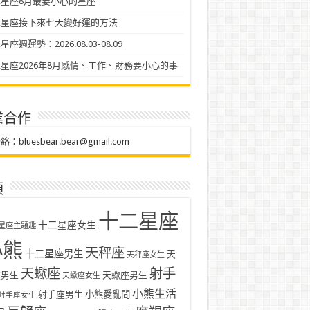
星座8月最要小心的星座
二星座接下來七天變好運的方法
座週運勢：2026.08.03-08.09
星座2026年8月感情、工作、財務要小心的事
業合作
聯絡：
bluesbear.bear@gmail.com
類
十二星座
十二星座女生
星座主題趣
小熊
天秤座
十二星座男生
天
天秤座女生
天蠍座
射手
座男生
天蠍座男生
天蠍座女生
小熊生活
射手座男生
小熊愛亂問
射手座女生