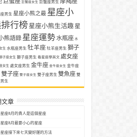
巨蟹座
摩羯座
記
巨蟹座男生
巨蟹座女生
星座小
星座小熊之最
羯座男生
熊排行榜
星座小熊生活趣
星
星座運勢
小熊語錄
水瓶座
水
牡羊座
獅子
水瓶座男生
牡羊座男生
女生
處女座
獅子座男生
看星座學英文
獅子座女生
金牛座
處女座男生
金牛座
座女生
金牛座女生
雙子座
雙魚座
生
雙子座男生
雙
雙子座女生
座男生
期文章
星座8月的貴人是這個星座
星座8月最要小心的星座
二星座接下來七天變好運的方法