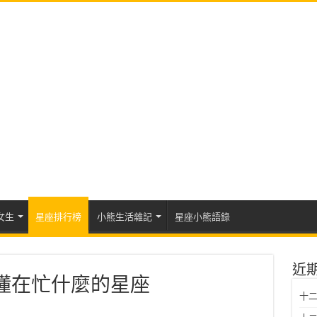
女生
星座排行榜
小熊生活雜記
星座小熊語錄
近
不懂在忙什麼的星座
十二