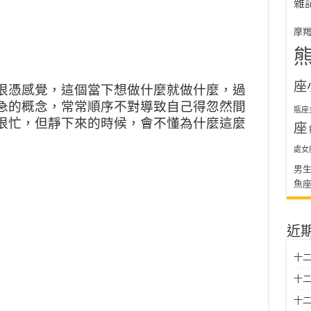
雜
摩
座
很憑感覺，這個當下想做什麼就做什麼，過
急的概念，常常順序不對導致自己得忽然間
瓶座
很忙，但靜下來的時候，會不懂為什麼這麼
座
處女
男
魚
近
十二
十二
十