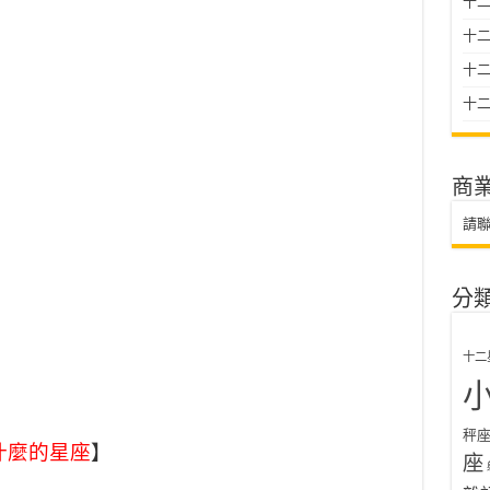
十二
十
十二星
十二
商
請
分
十二
秤
什麼的星座
】
座