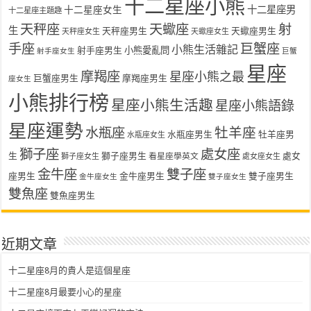
十二星座小熊
十二星座女生
十二星座男
十二星座主題趣
天秤座
天蠍座
射
生
天秤座男生
天蠍座男生
天秤座女生
天蠍座女生
手座
巨蟹座
小熊生活雜記
射手座男生
小熊愛亂問
射手座女生
巨蟹
星座
摩羯座
星座小熊之最
巨蟹座男生
摩羯座男生
座女生
小熊排行榜
星座小熊生活趣
星座小熊語錄
星座運勢
水瓶座
牡羊座
水瓶座男生
牡羊座男
水瓶座女生
獅子座
處女座
生
獅子座男生
處女
看星座學英文
獅子座女生
處女座女生
金牛座
雙子座
座男生
金牛座男生
雙子座男生
金牛座女生
雙子座女生
雙魚座
雙魚座男生
近期文章
十二星座8月的貴人是這個星座
十二星座8月最要小心的星座